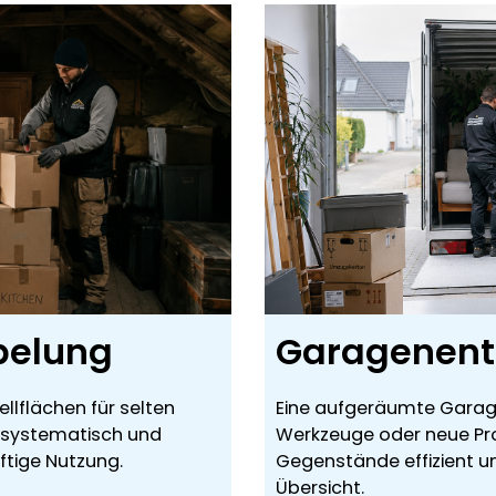
pelung
Garagenen
lflächen für selten
Eine aufgeräumte Garage
h systematisch und
Werkzeuge oder neue Pro
ftige Nutzung.
Gegenstände effizient u
Übersicht.