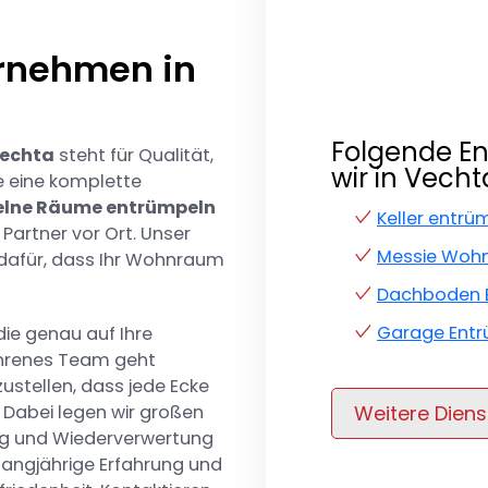
rnehmen in
Folgende E
Vechta
steht für Qualität,
wir in Vecht
ie eine komplette
elne Räume entrümpeln
Keller entr
Partner vor Ort. Unser
Messie Woh
dafür, dass Ihr Wohnraum
Dachboden 
Garage Ent
ie genau auf Ihre
ahrenes Team geht
zustellen, dass jede Ecke
 Dabei legen wir großen
Weitere Diens
ng und Wiederverwertung
 langjährige Erfahrung und