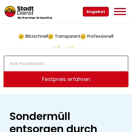
Angebot
Ihr Partner in Vechta
Blitzschnell
Transparent
Professionell
I
h
r
e
Festpreis erfahren
P
o
s
t
l
e
Sondermüll
i
t
entsorgen durch
z
a